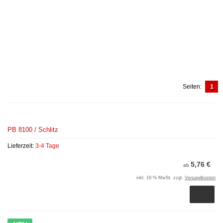
Seiten:
1
PB 8100 / Schlitz
Lieferzeit:
3-4 Tage
5,76 €
ab
inkl. 19 % MwSt. zzgl.
Versandkosten