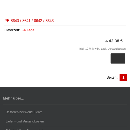
PB 8640 / 8641 / 8642 / 8643
Lieferzeit:
3-4 Tage
42,38 €
ab
inkl. 19 % MwSt. zzgl.
Versandkosten
Seiten:
1
Mehr über...
Bestellen bei Werk10.com
Liefer - und Versandkosten