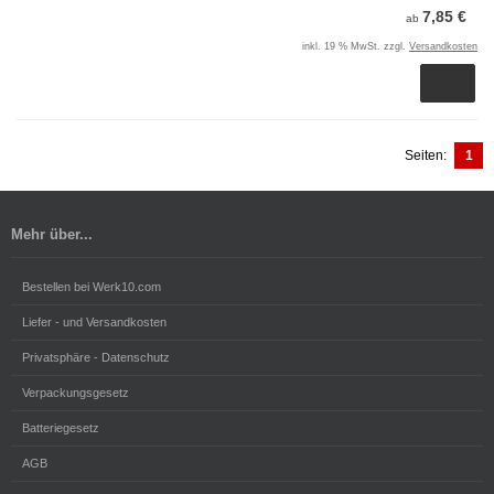
7,85 €
ab
inkl. 19 % MwSt. zzgl.
Versandkosten
Seiten:
1
Mehr über...
Bestellen bei Werk10.com
Liefer - und Versandkosten
Privatsphäre - Datenschutz
Verpackungsgesetz
Batteriegesetz
AGB