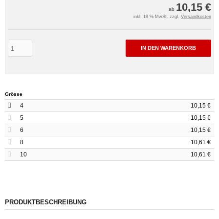
10,15 €
ab
inkl. 19 % MwSt. zzgl.
Versandkosten
IN DEN WARENKORB
Grösse
4
10,15 €
5
10,15 €
6
10,15 €
8
10,61 €
10
10,61 €
PRODUKTBESCHREIBUNG