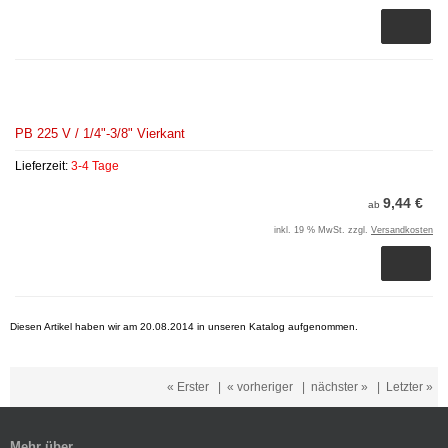
PB 225 V / 1/4"-3/8" Vierkant
Lieferzeit:
3-4 Tage
9,44 €
ab
inkl. 19 % MwSt. zzgl.
Versandkosten
Diesen Artikel haben wir am 20.08.2014 in unseren Katalog aufgenommen.
« Erster
|
« vorheriger
|
nächster »
|
Letzter »
Mehr über...